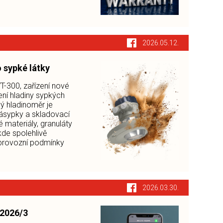
2026.05.12.
 sypké látky
-300, zařízení nové
ní hladiny sypkých
ý hladinoměr je
násypky a skladovací
 materiály, granuláty
de spolehlivě
í provozní podmínky
2026.03.30.
 2026/3