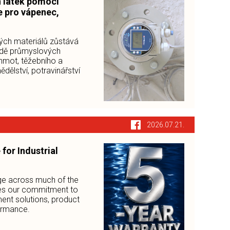
h látek pomocí
e pro vápenec,
ých materiálů zůstává
dě průmyslových
 hmot, těžebního a
ělství, potravinářství
2026.07.21.
or Industrial
e across much of the
ces our commitment to
ment solutions, product
formance.