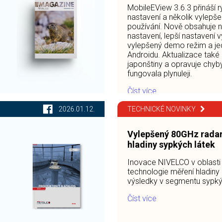
MobileEView 3.6.3 přináší r
nastavení a několik vylepše
používání. Nově obsahuje n
nastavení, lepší nastavení 
vylepšený demo režim a je
Androidu. Aktualizace také
japonštiny a opravuje chyby
fungovala plynuleji.
Číst více
2026.01.12.
TECHNICKÉ NOVINKY
Vylepšený 80GHz radar
hladiny sypkých látek
Inovace NIVELCO v oblast
technologie měření hladiny p
výsledky v segmentu sypký
Číst více