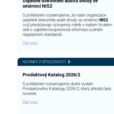
Úspěšné dokončení auditu shody se
směrnicí NIS2
S potěšením oznamujeme, že naše organizace
úspěšně dokončila audit shody se směrnicí
NIS2
,
což představuje významný milník v našem trvalém
úsilí o zajištění bezpečnosti informací a plnění
regulačních standardů.
Číst více
NOVINKY O SPOLEČNOSTI
Produktový Katalog 2026/2
S potěšením oznamujeme druhé vydání
Produktového Katalogu 2026/2, který přináší řadu
novinek.
Číst více