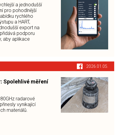
ychlejší a jednodušší
ní pro pohodlnější
abídku rychlého
výstupu a HART,
dnodušší export na
 přidává podporu
, aby aplikace
2026.01.05.
: Spolehlivé měření
i 80GHz radarové
řinesly vynikající
ch materiálů.