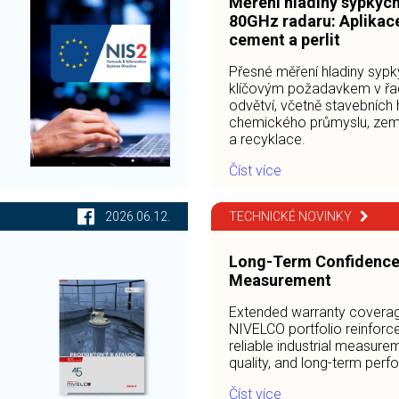
Měření hladiny sypkýc
80GHz radaru: Aplikac
cement a perlit
Přesné měření hladiny sypk
klíčovým požadavkem v řa
odvětví, včetně stavebních
chemického průmyslu, zeměd
a recyklace.
Číst více
2026.06.12.
TECHNICKÉ NOVINKY
Long-Term Confidence f
Measurement
Extended warranty coverag
NIVELCO portfolio reinfor
reliable industrial measure
quality, and long-term per
Číst více