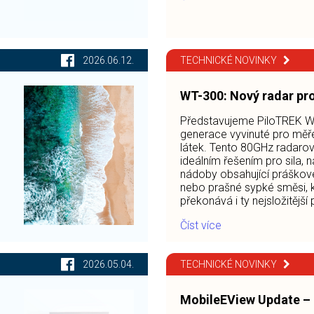
2026.06.12.
TECHNICKÉ NOVINKY
WT-300: Nový radar pro
Představujeme PiloTREK WT
generace vyvinuté pro měře
látek. Tento 80GHz radarov
ideálním řešením pro sila, 
nádoby obsahující práškové
nebo prašné sypké směsi, k
překonává i ty nejsložitějš
Číst více
2026.05.04.
TECHNICKÉ NOVINKY
MobileEView Update –